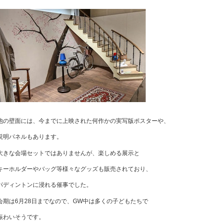
他の壁面には、今までに上映された何作かの実写版ポスターや、
説明パネルもあります。
大きな会場セットではありませんが、楽しめる展示と
キーホルダーやバッグ等様々なグッズも販売されており、
パディントンに浸れる催事でした。
会期は6月28日までなので、GW中は多くの子どもたちで
賑わいそうです。