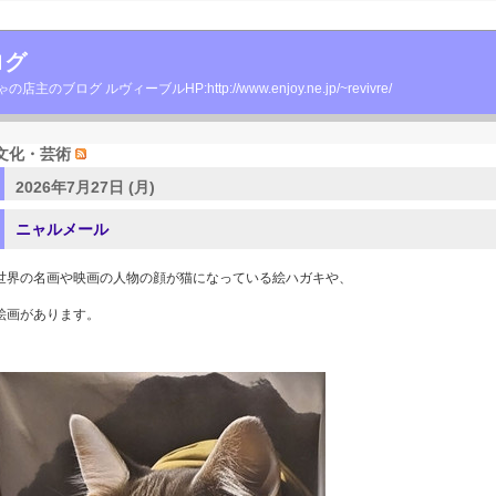
ログ
グ ルヴィーブルHP:http://www.enjoy.ne.jp/~revivre/
文化・芸術
2026年7月27日 (月)
ニャルメール
世界の名画や映画の人物の顔が猫になっている絵ハガキや、
絵画があります。