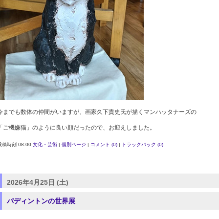
今までも数体の仲間がいますが、画家久下貴史氏が描くマンハッタナーズの
「ご機嫌猫」のように良い顔だったので、お迎えしました。
投稿時刻 08:00
文化・芸術
|
個別ページ
|
コメント (0)
|
トラックバック (0)
2026年4月25日 (土)
パディントンの世界展