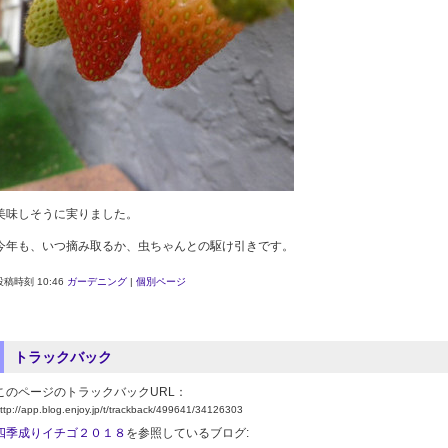
美味しそうに実りました。
今年も、いつ摘み取るか、虫ちゃんとの駆け引きです。
投稿時刻 10:46
ガーデニング
|
個別ページ
トラックバック
このページのトラックバックURL：
ttp://app.blog.enjoy.jp/t/trackback/499641/34126303
四季成りイチゴ２０１８
を参照しているブログ: