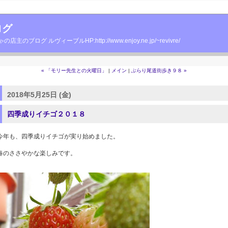
ログ
グ ルヴィーブルHP:http://www.enjoy.ne.jp/~revivre/
« 「モリー先生との火曜日」
|
メイン
|
ぶらり尾道街歩き９８ »
2018年5月25日 (金)
四季成りイチゴ２０１８
今年も、四季成りイチゴが実り始めました。
春のささやかな楽しみです。