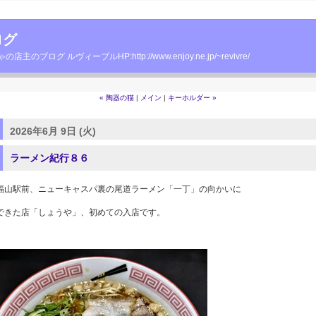
ログ
グ ルヴィーブルHP:http://www.enjoy.ne.jp/~revivre/
« 陶器の猫
|
メイン
|
キーホルダー »
2026年6月 9日 (火)
ラーメン紀行８６
福山駅前、ニューキャスパ裏の尾道ラーメン「一丁」の向かいに
できた店「しょうや」、初めての入店です。