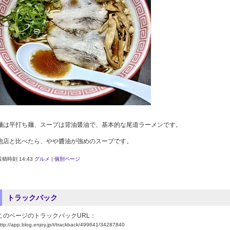
麺は平打ち麺、スープは背油醤油で、基本的な尾道ラーメンです。
他店と比べたら、やや醬油が強めのスープです。
投稿時刻 14:43
グルメ
|
個別ページ
トラックバック
このページのトラックバックURL：
ttp://app.blog.enjoy.jp/t/trackback/499641/34287840