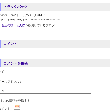
トラックバック
このページのトラックバックURL：
ttp://app.blog.enjoy.jp/t/trackback/499641/34287160
ふる里の味 とん蝶
を参照しているブログ:
コメント
コメントを投稿
名前：
メールアドレス：
URL：
この情報を登録する
コメント：