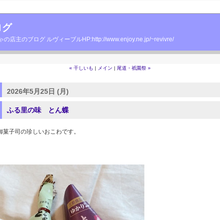
ログ
グ ルヴィーブルHP:http://www.enjoy.ne.jp/~revivre/
« 干しいも
|
メイン
|
尾道・祇園祭 »
2026年5月25日 (月)
ふる里の味 とん蝶
御菓子司の珍しいおこわです。