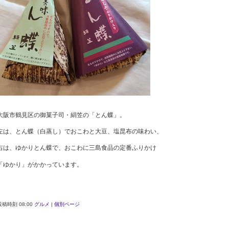
大阪市鶴見区の御菓子司・絹笠の「とん蝶」。
左は、とん蝶（白蒸し）でおこわと大豆、塩昆布の味わい、
右は、ゆかりとん蝶で、おこわに三島食品の定番ふりかけ
「ゆかり」がかかっています。
投稿時刻 08:00
グルメ
|
個別ページ