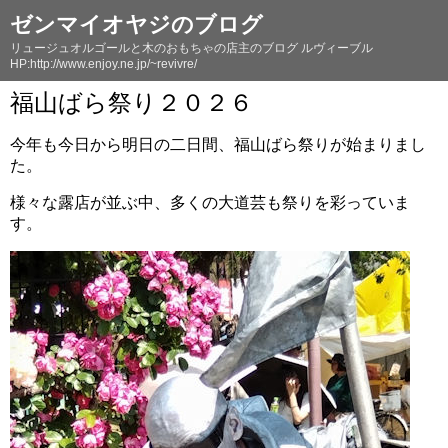
ゼンマイオヤジのブログ
リュージュオルゴールと木のおもちゃの店主のブログ ルヴィーブル
HP:http://www.enjoy.ne.jp/~revivre/
福山ばら祭り２０２６
今年も今日から明日の二日間、福山ばら祭りが始まりまし
た。
様々な露店が並ぶ中、多くの大道芸も祭りを彩っていま
す。