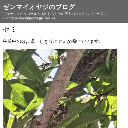
ゼンマイオヤジのブログ
リュージュオルゴールと木のおもちゃの店主のブログ ルヴィーブル
HP:http://www.enjoy.ne.jp/~revivre/
セミ
午前中の散歩道、しきりにセミが鳴いています。