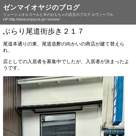
ゼンマイオヤジのブログ
リュージュオルゴールと木のおもちゃの店主のブログ ルヴィーブル
HP:http://www.enjoy.ne.jp/~revivre/
ぶらり尾道街歩き２１７
尾道本通りの東、尾道造酢の向かいの商店が建て替えら
れ、
店としての入居者を募集中でしたが、入居者が決まったよ
うです。