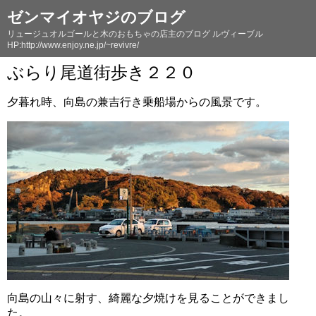
ゼンマイオヤジのブログ
リュージュオルゴールと木のおもちゃの店主のブログ ルヴィーブル
HP:http://www.enjoy.ne.jp/~revivre/
ぶらり尾道街歩き２２０
夕暮れ時、向島の兼吉行き乗船場からの風景です。
向島の山々に射す、綺麗な夕焼けを見ることができまし
た。