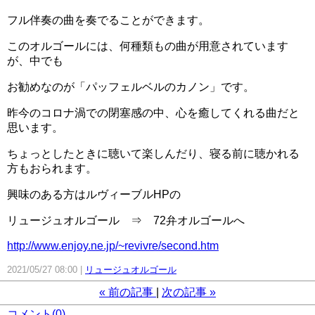
フル伴奏の曲を奏でることができます。
このオルゴールには、何種類もの曲が用意されています
が、中でも
お勧めなのが「パッフェルベルのカノン」です。
昨今のコロナ渦での閉塞感の中、心を癒してくれる曲だと
思います。
ちょっとしたときに聴いて楽しんだり、寝る前に聴かれる
方もおられます。
興味のある方はルヴィーブルHPの
リュージュオルゴール ⇒ 72弁オルゴールへ
http://www.enjoy.ne.jp/~revivre/second.htm
2021/05/27 08:00
リュージュオルゴール
«
前の記事
次の記事
»
コメント(0)